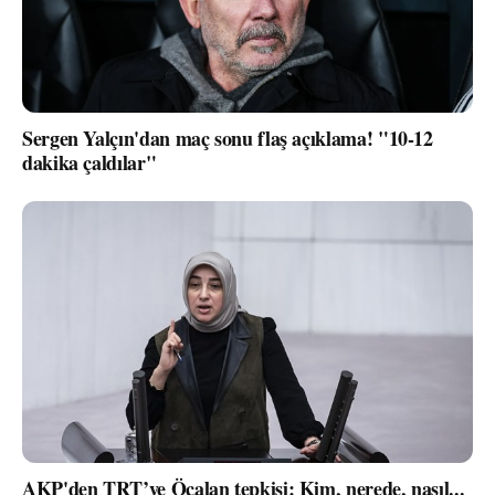
Sergen Yalçın'dan maç sonu flaş açıklama! "10-12
dakika çaldılar"
AKP'den TRT’ye Öcalan tepkisi: Kim, nerede, nasıl...