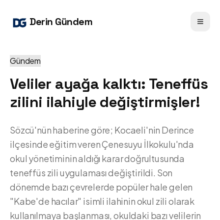
Derin Gündem
Gündem
Veliler ayağa kalktı: Teneffüs
zilini ilahiyle değiştirmişler!
Sözcü'nün haberine göre; Kocaeli'nin Derince
ilçesinde eğitim veren Çenesuyu İlkokulu'nda
okul yönetiminin aldığı karar doğrultusunda
teneffüs zili uygulaması değiştirildi. Son
dönemde bazı çevrelerde popüler hale gelen
"Kabe'de hacılar" isimli ilahinin okul zili olarak
kullanılmaya başlanması, okuldaki bazı velilerin