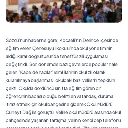
Sözcü'nün haberine göre; Kocaeli'nin Derince ilçesinde
eğitim veren Çenesuyu İlkokulu'nda okul yönetiminin
aldığı karar doğrultusunda teneffüs zili uygulaması
değiştirildi. Son dönemde bazı çevrelerde popüler hale
gelen "Kabe'de hacılar" isimli ilahinin okul zili olarak
kullanılmaya başlanması, okuldaki bazı velilerin tepkisini
çekti. Okulda dördüncü sınıfta eğitim gören bir
öğrencinin babası olduğu belirtilen vatandaş, duruma
itiraz etmek için okul bahçesine giderek Okul Müdürü
Cüneyt Dağ ile görüştü. Veli ile okul müdürü arasında okul
bahçesinde yaşanan tartışma, velinin kendi cep telefonu