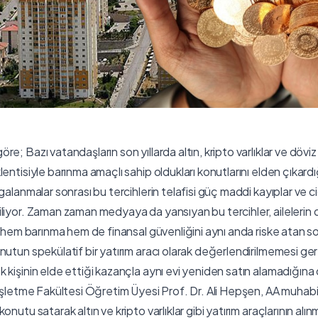
; Bazı vatandaşların son yıllarda altın, kripto varlıklar ve döviz 
entisiyle barınma amaçlı sahip oldukları konutlarını elden çıkard
galanmalar sonrası bu tercihlerin telafisi güç maddi kayıplar ve 
liyor. Zaman zaman medyaya da yansıyan bu tercihler, ailelerin d
in hem barınma hem de finansal güvenliğini aynı anda riske atan s
nutun spekülatif bir yatırım aracı olarak değerlendirilmemesi ger
kişinin elde ettiği kazançla aynı evi yeniden satın alamadığına 
 İşletme Fakültesi Öğretim Üyesi Prof. Dr. Ali Hepşen, AA muhabi
nutu satarak altın ve kripto varlıklar gibi yatırım araçlarının alı