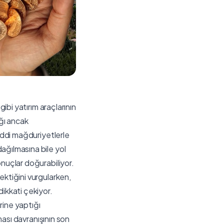
gibi yatırım araçlarının
ığı ancak
ciddi mağduriyetlerle
ağılmasına bile yol
onuçlar doğurabiliyor.
ektiğini vurgularken,
dikkati çekiyor.
rine yaptığı
nması davranışının son