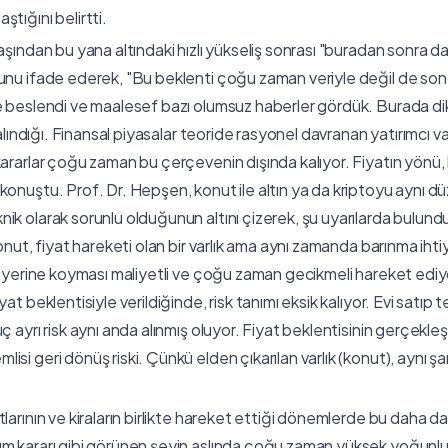
tığını belirtti.
başından bu yana altındaki hızlı yükseliş sonrası "buradan sonra 
ğunu ifade ederek, "Bu beklenti çoğu zaman veriyle değil de so
e beslendi ve maalesef bazı olumsuz haberler gördük. Burada di
l alındığı. Finansal piyasalar teoride rasyonel davranan yatırımcı v
kararlar çoğu zaman bu çerçevenin dışında kalıyor. Fiyatın yönü,
konuştu. Prof. Dr. Hepşen, konut ile altın ya da kriptoyu aynı 
ik olarak sorunlu olduğunun altını çizerek, şu uyarılarda bulund
Konut, fiyat hareketi olan bir varlık ama aynı zamanda barınma ihtiy
k, yerine koyması maliyetli ve çoğu zaman gecikmeli hareket edi
at beklentisiyle verildiğinde, risk tanımı eksik kalıyor. Evi satıp t
ç ayrı risk aynı anda alınmış oluyor. Fiyat beklentisinin gerçekl
si geri dönüş riski. Çünkü elden çıkarılan varlık (konut), aynı ş
larının ve kiraların birlikte hareket ettiği dönemlerde bu daha da 
ım kararı gibi görünen şeyin aslında çoğu zaman yüksek yoğunlu