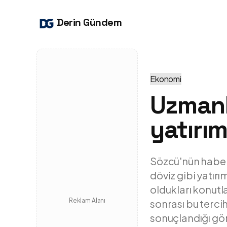
Derin Gündem
Ekonomi
Uzmanla
yatırım
Sözcü'nün haberin
döviz gibi yatır
oldukları konutl
Reklam Alanı
sonrası bu terci
sonuçlandığı gör