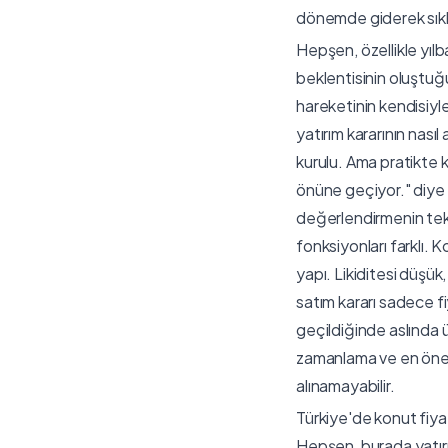
dönemde giderek sıklaş
Hepşen, özellikle yıl
beklentisinin oluştu
hareketinin kendisiyl
yatırım kararının nası
kurulu. Ama pratikte 
önüne geçiyor." diye 
değerlendirmenin tekn
fonksiyonları farklı. 
yapı. Likiditesi düşü
satım kararı sadece fiy
geçildiğinde aslında ü
zamanlama ve en önemli
alınamayabilir.
Türkiye'de konut fiyat
Hepşen, burada yatır