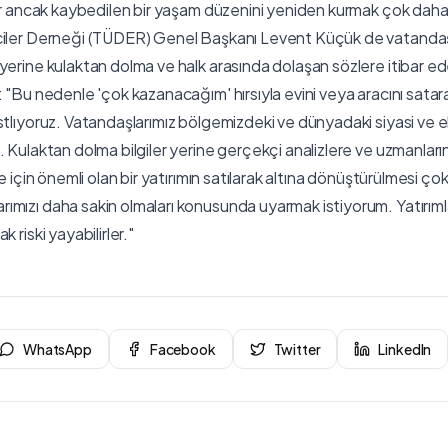
lir ancak kaybedilen bir yaşam düzenini yeniden kurmak çok daha z
ciler Derneği (TÜDER) Genel Başkanı Levent Küçük de vatandaş
erine kulaktan dolma ve halk arasında dolaşan sözlere itibar edeb
 "Bu nedenle 'çok kazanacağım' hırsıyla evini veya aracını satara
stlıyoruz. Vatandaşlarımız bölgemizdeki ve dünyadaki siyasi ve 
. Kulaktan dolma bilgiler yerine gerçekçi analizlere ve uzmanlar
le için önemli olan bir yatırımın satılarak altına dönüştürülmesi ço
mızı daha sakin olmaları konusunda uyarmak istiyorum. Yatırımla i
 riski yayabilirler."
WhatsApp
Facebook
Twitter
LinkedIn