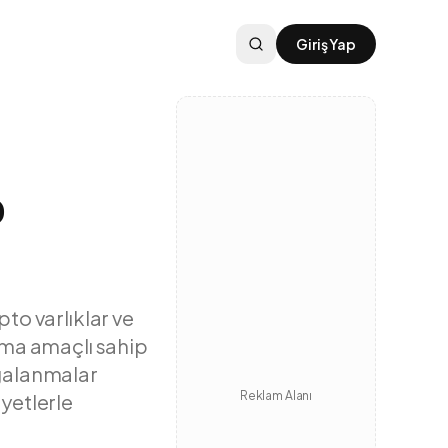
Giriş Yap
p
pto varlıklar ve
ınma amaçlı sahip
lgalanmalar
Reklam Alanı
iyetlerle