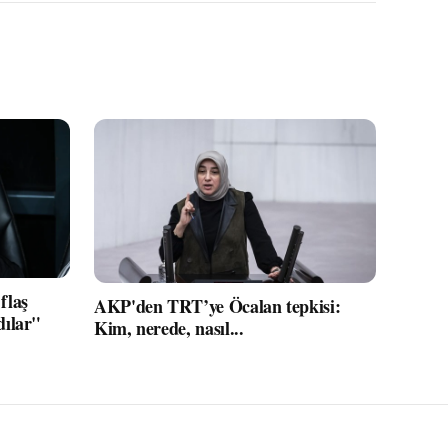
flaş
AKP'den TRT’ye Öcalan tepkisi:
dılar"
Kim, nerede, nasıl...