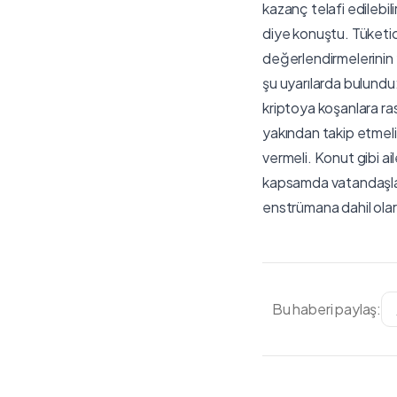
kazanç telafi edilebi
diye konuştu. Tüketi
değerlendirmelerinin y
şu uyarılarda bulundu:
kriptoya koşanlara ra
yakından takip etmeli
vermeli. Konut gibi ai
kapsamda vatandaşları
enstrümana dahil olarak
Bu haberi paylaş: