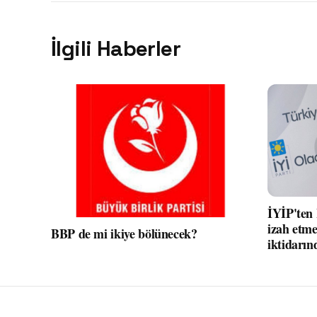
İlgili Haberler
İYİP'ten
izah etme
BBP de mi ikiye bölünecek?
iktidarın