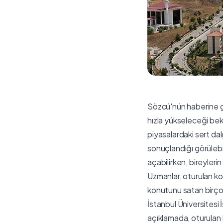
Sözcü'nün haberine göre
hızla yükseleceği bekl
piyasalardaki sert dal
sonuçlandığı görülebi
açabilirken, bireyler
Uzmanlar, oturulan ko
konutunu satan birçok 
İstanbul Üniversitesi
açıklamada, oturulan ko