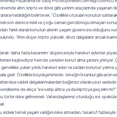
Gayrimenkul Pazarlama ve Satış Profesyonelleri Derneği (GAPAS)
önemde altın, kripto ve döviz gibi yatırım araçlarında yaşanan d
arlara itebildiğini belirterek, "Özellikle oturulan konutun satılara
ek son derece riskli ve çoğu zaman geri dönüşü olmayan sonuç
ından farklı olarak konutun ailenin yaşam güvencesi olduğunu vu
lundu: "Altın düşer, kripto yükselir, döviz dalgalanır ancak barı
tarak 'daha fazla kazanırım' düşüncesiyle hareket edenler, piyas
ımını kaybediyor hem de yeniden konut alma şansını yitiriyor.
genellikle yukarı yönlü hareket eder ve satılan konutun yerine 
e gelir. Özellikle büyükşehirlerde, örneğin İstanbul gibi arzın sın
atları kısa vadeli dalgalanmalardan bağımsız olarak uzun vadede a
ndilerine de sıkça "evi satıp altına ya da kriptoya geçelim mi?" 
Bu tür bir riske girilmemeli. Vatandaşlarımız oturduğu evi, spekül
lı.
u eldeki temel yaşam varlığını riske atmadan, tasarruf fazlasıyla 