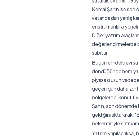
satarak ev alınır." 
Kemal Şahin ise son d
vatandaşları yanlış kar
enstrümanlara yönelm
Diğer yatırım araçlar
değerlendirmelerde bu
sabittir.
Bugün elindeki evi sa
döndüğünde hem yatır
piyasası uzun vadede 
geçen gün daha zor hal
bölgelerde, konut fiy
Şahin, son dönemde ke
geldiğini aktararak, "
beklentisiyle satmama
Yatırım yapılacaksa, b