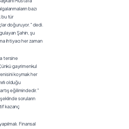
 Başkanı Mustafa
algalanmaların bazı
k bu tür
lar doğuruyor." dedi.
rgulayan Şahin, şu
nma ihtiyacı her zaman
a tersine
 Çünkü gayrimenkul
yenisini koymak her
ırlı olduğu
rtış eğilimindedir."
şeklinde soruların
atif kazanç
yapılmalı. Finansal