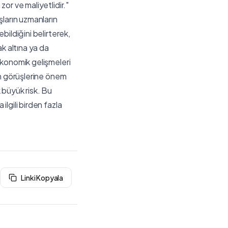
or ve maliyetlidir."
ların uzmanların
ildiğini belirterek,
k altına ya da
ekonomik gelişmeleri
ın görüşlerine önem
k büyük risk. Bu
lgili birden fazla
Linki Kopyala