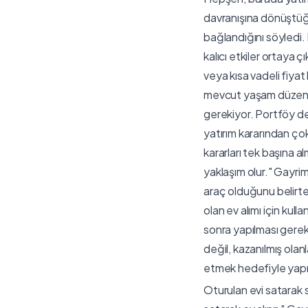
davranışına dönüştüğü
bağlandığını söyledi
kalıcı etkiler ortaya ç
veya kısa vadeli fiyat
mevcut yaşam düzenini
gerekiyor. Portföy den
yatırım kararından çok
kararları tek başına 
yaklaşım olur." Gayri
araç olduğunu belirte
olan ev alımı için kull
sonra yapılması gerek
değil, kazanılmış olan
etmek hedefiyle yapılm
Oturulan evi satarak s