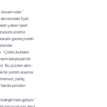
da devam eder"
n dönemdeki fiyat
kkat çeken taraf,
arsayımı üzerine
 kararın gerekçesinin
düzlemde
u: "Çünkü bunların
acını karşılayan bir
yor. Bu yüzden alım-
ek bir yatırım aracına
eşmemesi, yanlış
artlarda yeniden
belirgin hale geliyor."
klu bir pozisyon alma