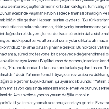
nü belirterek, çeşitlendirmenin ortadan kalktığını, tüm varlığın 
. Bunun akabinde yaşanan kaybın sadece finansal olmadığını ve 
ıkabildiğini dile getiren Hepşen, şunları kaydetti: "Bu tür kararları
 hareketlerine bakılarak alınması, riskin yanlış tanımlanmasına yol 
 doğrudan etkileyen işlemlerde, karar sürecinin daha sistemati
gesi, risk kapasitesi ve alternatif senaryolar dikkate alınmadan 
 kontrolsüz risk alma davranışı haline geliyor. Bu noktada yatırım
almaktansa, süreci profesyonel bir çerçevede değerlendirmesi dah
menkul iktisatçısı Ahmet Büyükduman da paranın, insanların kendi
rek, "Kazandıklarından bir kenara konulanlarla yapılan tasarrufla
anılmalıdır." dedi. Yatırımın temel ihtiyaç olan ev, araba ve dükkan gi
tiğini dile getiren Büyükduman, şu uyarılarda bulundu: "Yatırı
ların enflasyon karşısında erimesini engellemek ve bunun üzerine 
alıdır. Aksi takdirde yapılan yatırım değil kumar olur.
pekülatif yatırımlar yapmak acı sonuçlar ortaya çıkartır. Ev satara