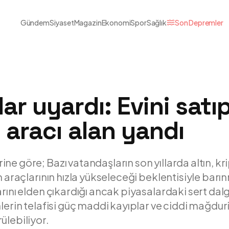
Gündem
Siyaset
Magazin
Ekonomi
Spor
Sağlık
Son Depremler
r uyardı: Evini satı
 aracı alan yandı
e göre; Bazı vatandaşların son yıllarda altın, kri
ım araçlarının hızla yükseleceği beklentisiyle bar
arını elden çıkardığı ancak piyasalardaki sert da
hlerin telafisi güç maddi kayıplar ve ciddi mağdur
ülebiliyor.