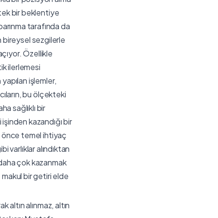
tek bir beklentiye
barınma tarafında da
n bireysel sezgilerle
açıyor. Özellikle
k ilerlemesi
yapılan işlemler,
cıların, bu ölçekteki
a sağlıklı bir
 işinden kazandığı bir
r önce temel ihtiyaç
bi varlıklar alındıktan
m, daha çok kazanmak
makul bir getiri elde
k altın alınmaz, altın