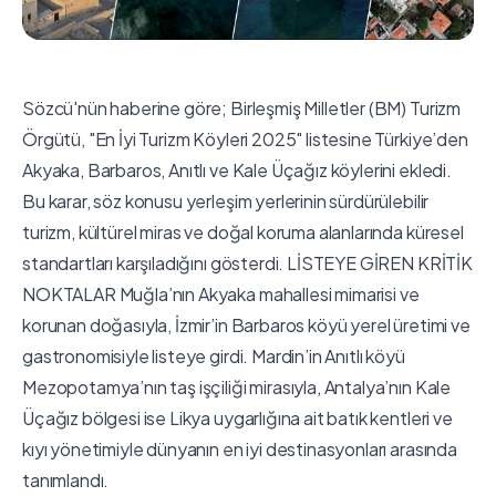
Sözcü'nün haberine göre; Birleşmiş Milletler (BM) Turizm
Örgütü, "En İyi Turizm Köyleri 2025" listesine Türkiye’den
Akyaka, Barbaros, Anıtlı ve Kale Üçağız köylerini ekledi.
Bu karar, söz konusu yerleşim yerlerinin sürdürülebilir
turizm, kültürel miras ve doğal koruma alanlarında küresel
standartları karşıladığını gösterdi. LİSTEYE GİREN KRİTİK
NOKTALAR Muğla’nın Akyaka mahallesi mimarisi ve
korunan doğasıyla, İzmir’in Barbaros köyü yerel üretimi ve
gastronomisiyle listeye girdi. Mardin’in Anıtlı köyü
Mezopotamya’nın taş işçiliği mirasıyla, Antalya’nın Kale
Üçağız bölgesi ise Likya uygarlığına ait batık kentleri ve
kıyı yönetimiyle dünyanın en iyi destinasyonları arasında
tanımlandı.