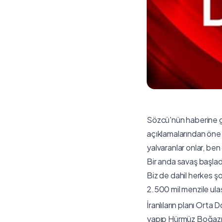
Sözcü'nün haberine g
açıklamalarından öne 
yalvaranlar onlar, ben
Bir anda savaş başlad
Biz de dahil herkes şo
2.500 mil menzile ulaş
İranlıların planı Ort
yapıp Hürmüz Boğazı'