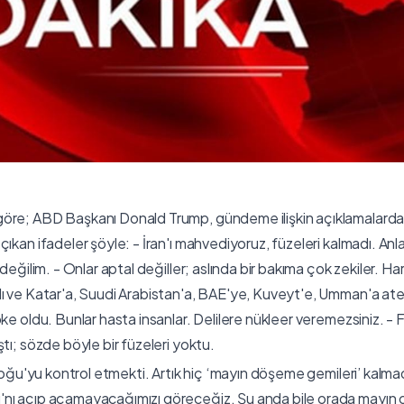
öre; ABD Başkanı Donald Trump, gündeme ilişkin açıklamalarda
çıkan ifadeler şöyle: - İran'ı mahvediyoruz, füzeleri kalmadı. An
 değilim. - Onlar aptal değiller; aslında bir bakıma çok zekiler. Ha
ı ve Katar'a, Suudi Arabistan'a, BAE'ye, Kuveyt'e, Umman'a ate
ke oldu. Bunlar hasta insanlar. Delilere nükleer veremezsiniz. - F
tı; sözde böyle bir füzeleri yoktu.
a Doğu'yu kontrol etmekti. Artık hiç ‘mayın döşeme gemileri’ kalm
nı açıp açamayacağımızı göreceğiz. Şu anda bile orada mayın o