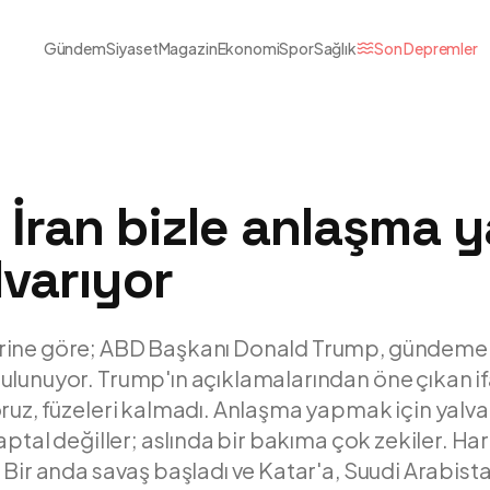
Gündem
Siyaset
Magazin
Ekonomi
Spor
Sağlık
Son Depremler
 İran bizle anlaşma
lvarıyor
ine göre; ABD Başkanı Donald Trump, gündeme i
lunuyor. Trump'ın açıklamalarından öne çıkan ifa
ruz, füzeleri kalmadı. Anlaşma yapmak için yalva
aptal değiller; aslında bir bakıma çok zekiler. Ha
 Bir anda savaş başladı ve Katar'a, Suudi Arabista