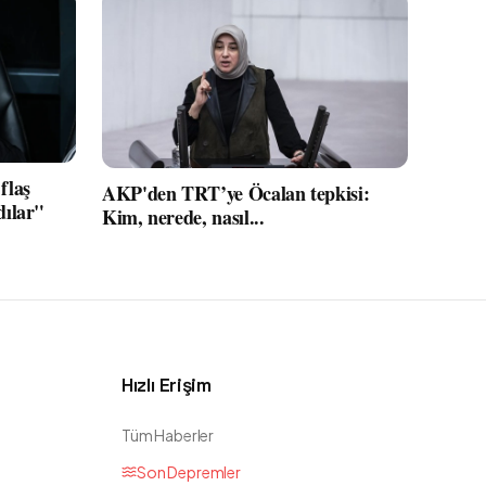
flaş
AKP'den TRT’ye Öcalan tepkisi:
dılar"
Kim, nerede, nasıl...
Hızlı Erişim
Tüm Haberler
Son Depremler