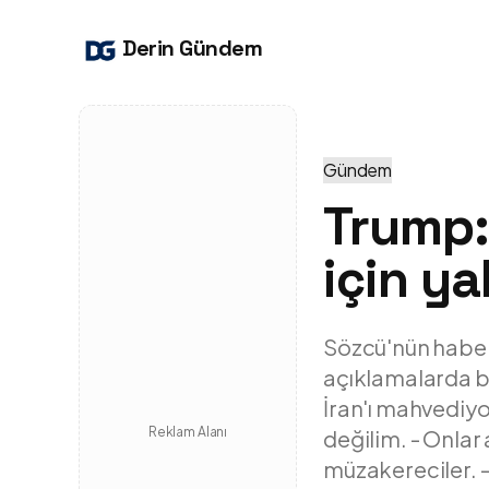
Derin Gündem
Gündem
Trump:
için ya
Sözcü'nün haber
açıklamalarda bu
İran'ı mahvediyo
Reklam Alanı
değilim. - Onlar 
müzakereciler. -