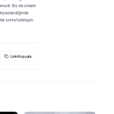
temedi. Biz de onların
a kıyaslandığında
ar sonra hatırlayın.
Linki Kopyala