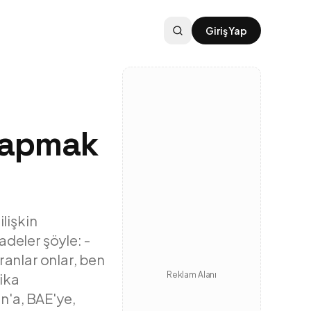
Giriş Yap
 yapmak
lişkin
deler şöyle: -
ranlar onlar, ben
Reklam Alanı
rika
n'a, BAE'ye,