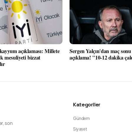
 kayyum açıklaması: Millete
Sergen Yalçın'dan maç sonu 
k mesuliyeti bizzat
açıklama! "10-12 dakika çal
dır
Kategoriler
Gündem
er, son
Siyaset