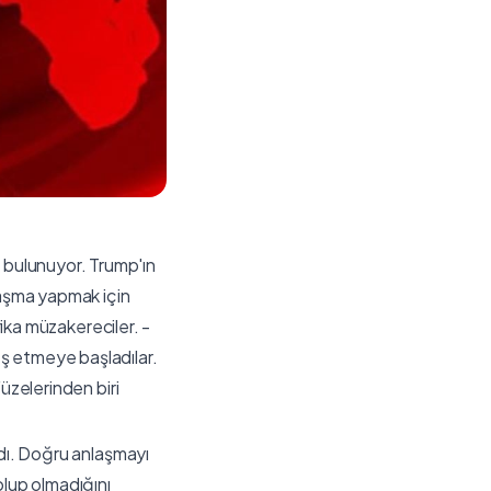
 bulunuyor. Trump'ın
laşma yapmak için
rika müzakereciler. -
ş etmeye başladılar.
üzelerinden biri
adı. Doğru anlaşmayı
lup olmadığını