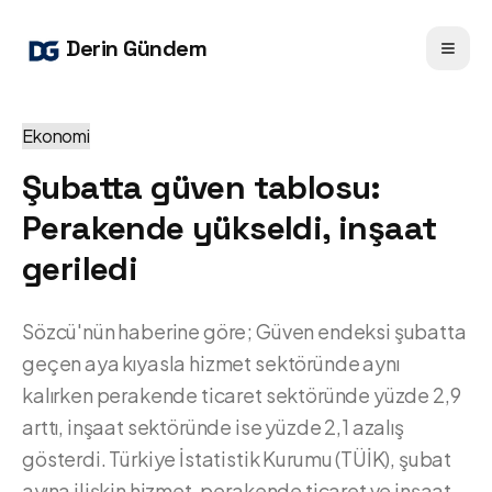
Derin Gündem
Ekonomi
Şubatta güven tablosu:
Perakende yükseldi, inşaat
geriledi
Sözcü'nün haberine göre; Güven endeksi şubatta
geçen aya kıyasla hizmet sektöründe aynı
kalırken perakende ticaret sektöründe yüzde 2,9
arttı, inşaat sektöründe ise yüzde 2,1 azalış
gösterdi. Türkiye İstatistik Kurumu (TÜİK), şubat
ayına ilişkin hizmet, perakende ticaret ve inşaat