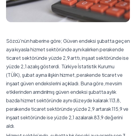
Sözcü'nün haberine göre; Güven endeksi şubatta geçen
aya kıyasla hizmet sektöründe aynı kalırken perakende
ticaret sektöründe yüzde 2,9 arttı, inşaat sektöründe ise
yüzde 2,1 azalış gösterdi. Türkiye İstatistik Kurumu
(TÜİK), şubat ayına ilişkin hizmet, perakende ticaret ve
inşaat güven endekslerini açıkladı. Buna göre, mevsim
etkilerinden arındırılmış güven endeksi şubatta aylık
bazda hizmet sektöründe aynı düzeyde kalarak 113,8,
perakende ticaret sektöründe yüzde 2,9 artarak 115,9 ve
inşaat sektöründe ise yüzde 2,1 azalarak 83,9 değerini
aldı.
Hizmet sektöründe, şubatta bir önceki aya oranla son 3