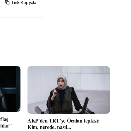
Linki Kopyala
flaş
AKP'den TRT’ye Öcalan tepkisi:
dılar"
Kim, nerede, nasıl...