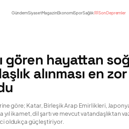
Gündem
Siyaset
Magazin
Ekonomi
Spor
Sağlık
Son Depremler
rı gören hayattan so
şlık alınması en zor
ldu
ne göre; Katar, Birleşik Arap Emirlikleri, Japon
a yıl ikamet, dil şartı ve mevcut vatandaşlıktan 
ci oldukça güçleştiriyor.