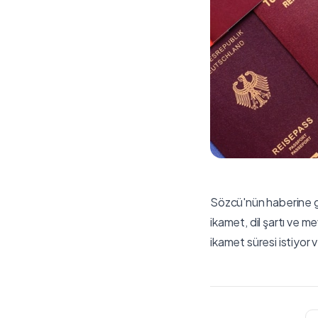
Sözcü'nün haberine gör
ikamet, dil şartı ve 
ikamet süresi istiyor