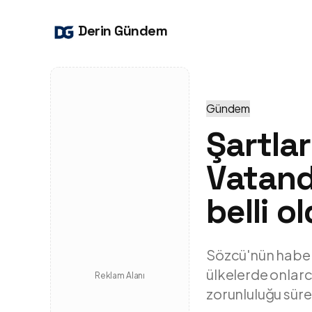
Derin Gündem
Gündem
Şartla
Vatanda
belli o
Sözcü'nün haberi
ülkelerde onlarc
Reklam Alanı
zorunluluğu süre