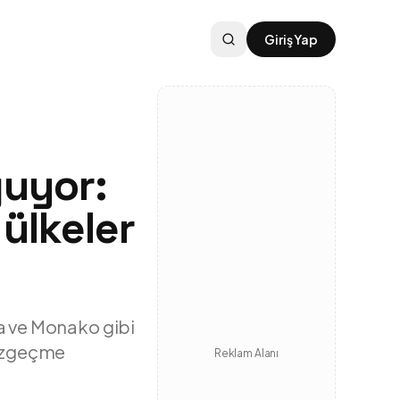
Giriş Yap
ğuyor:
 ülkeler
ya ve Monako gibi
vazgeçme
Reklam Alanı