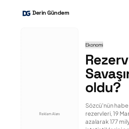
Derin Gündem
Ekonomi
Rezerv
Savaşı
oldu?
Sözcü'nün haber
rezervleri, 19 M
Reklam Alanı
azalarak 177 mil