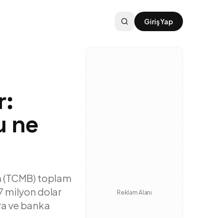
Giriş Yap
r:
u ne
n (TCMB) toplam
67 milyon dolar
Reklam Alanı
ara ve banka