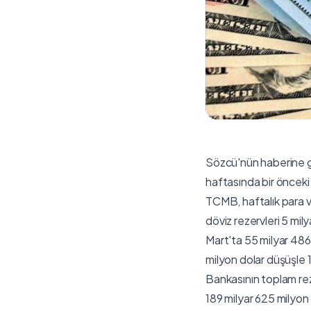
Sözcü'nün haberine g
haftasında bir önceki 
TCMB, haftalık para ve
döviz rezervleri 5 mily
Mart'ta 55 milyar 486
milyon dolar düşüşle 
Bankasının toplam reze
189 milyar 625 milyon