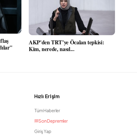
flaş
AKP'den TRT’ye Öcalan tepkisi:
dılar"
Kim, nerede, nasıl...
Hızlı Erişim
Tüm Haberler
Son Depremler
Giriş Yap