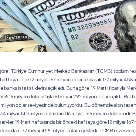
öre; Türkiye Cumhuriyet Merkez Bankasının (TCMB) toplam rezer
haftaya göre 12 milyar 167 milyon dolar azalarak 177 milyar 458 m
 banka istatistiklerini açıkladı. Buna göre, 19 Mart itibarıyla Me
ar 806 milyon dolar artışla 61 milyar 292 milyon dolara çıktı. Brüt d
 milyon dolar seviyesinde bulunuyordu. Bu dönemde altın rezervle
134 milyar 140 milyon dolardan 116 milyar 166 milyon dolara indi
rvleri 19 Mart haftasında bir önceki haftaya göre 12 milyar 167 m
 dolardan 177 milyar 458 milyon dolara geriledi. TCMB rezervler