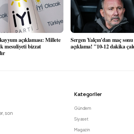
 kayyum açıklaması: Millete
Sergen Yalçın'dan maç sonu 
k mesuliyeti bizzat
açıklama! "10-12 dakika çal
dır
Kategoriler
Gündem
er, son
Siyaset
Magazin