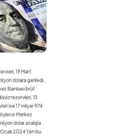
vleri, 19 Mart
ilyon dolara geriledi.
rkez Bankası brüt
öviz rezervleri, 13
ri ise 17 milyar 974
. Böylece Merkez
ilyon dolar azalışla
i, Ocak 2024'ten bu