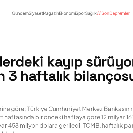
Gündem
Siyaset
Magazin
Ekonomi
Spor
Sağlık
Son Depremler
lerdeki kayıp sürüyo
n 3 haftalık bilanços
ine göre; Türkiye Cumhuriyet Merkez Bankasını
art haftasında bir önceki haftaya göre 12 milyar 1
yar 458 milyon dolara geriledi. TCMB, haftalık p