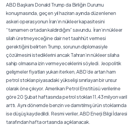
ABD Başkanı Donald Trump da Birliğin Durumu
konuşmasında, geçen yıl haziran ayında düzenlenen
askeri operasyonun İran’ın nükleer kapasitesini
“tamamen ortadan kaldırdığını” savundu. İran’ın nükleer
silah üretmeyeceğine dair net taahhüt vermesi
gerektiğini belirten Trump, sorunun diplomasiyle
çözülmesini istediklerini ancak Tahran’ın nükleer silaha
sahip olmasına izin vermeyeceklerini söyledi. Jeopolitik
gelişmeler fiyatları yukarı iterken, ABD’de artan ham
petrol stokları piyasadaki yükselişi sınırlayan bir unsur
olarak öne çıkıyor. Amerikan Petrol Enstitüsü verilerine
göre 20 Şubat haftasında petrol stokları 11,43 milyon varil
arttı. Aynı dönemde benzin ve damıtılmış ürün stoklarında
ise düşüş kaydedildi. Resmi veriler, ABD Enerji Bilgi İdaresi
tarafından hafta ortasında açıklanacak.