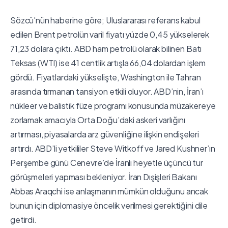
Sözcü'nün haberine göre; Uluslararası referans kabul
edilen Brent petrolün varil fiyatı yüzde 0,45 yükselerek
71,23 dolara çıktı. ABD ham petrolü olarak bilinen Batı
Teksas (WTI) ise 41 centlik artışla 66,04 dolardan işlem
gördü. Fiyatlardaki yükselişte, Washington ile Tahran
arasında tırmanan tansiyon etkili oluyor. ABD’nin, İran’ı
nükleer ve balistik füze programı konusunda müzakereye
zorlamak amacıyla Orta Doğu’daki askeri varlığını
artırması, piyasalarda arz güvenliğine ilişkin endişeleri
artırdı. ABD’li yetkililer Steve Witkoff ve Jared Kushner’ın
Perşembe günü Cenevre’de İranlı heyetle üçüncü tur
görüşmeleri yapması bekleniyor. İran Dışişleri Bakanı
Abbas Araqchi ise anlaşmanın mümkün olduğunu ancak
bunun için diplomasiye öncelik verilmesi gerektiğini dile
getirdi.