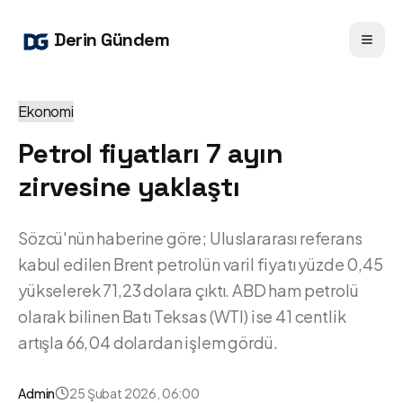
Derin Gündem
Ekonomi
Petrol fiyatları 7 ayın
zirvesine yaklaştı
Sözcü'nün haberine göre; Uluslararası referans
kabul edilen Brent petrolün varil fiyatı yüzde 0,45
yükselerek 71,23 dolara çıktı. ABD ham petrolü
olarak bilinen Batı Teksas (WTI) ise 41 centlik
artışla 66,04 dolardan işlem gördü.
Admin
25 Şubat 2026, 06:00