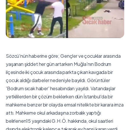
Sözcü'nün haberine göre; Gençler ve çocuklar arasında
yaşanan şiddet her gün artarken Muğla'nın Bodrum
ilçesinde iki çocuk arasında parkta çıkan kavgada bir
çocuk aldığı darbeler nedeniyle bayıldı. Görüntüler
'Bodrum sıcak haber' hesabından yayıldı. Vatandaşlar
yetkililerden bir çözüm beklerken dün İstanbul'da bir
mahkeme benzer bir olayda emsal nitelikte bir karara imza
attı. Mahkeme okul arkadaşına zorbalık yaptığı
belirlenen15 yaşındaki G.H.Ö. hakkında, okul saatleri
dışında elektronik kelepçe takarak ev hapsi kararı verdi.