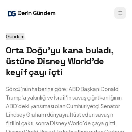
Derin Gündem
Gündem
Orta Doğu'yu kana buladı,
üstüne Disney World'de
keyif çayı içti
Sözcü'nün haberine göre; ABD Başkanı Donald
Trump'a yakınlığı ve İsrail'in savaş çığırtkanlığının
ABD'deki yansıması olan Cumhuriyetçi Senatör
Lindsey Graham dünyayı altüst eden savaşın
fitilini çaktı, sonra Disney World'de çaya gitti.
Disney World Resort’ta kahvaltıya giden Graham,