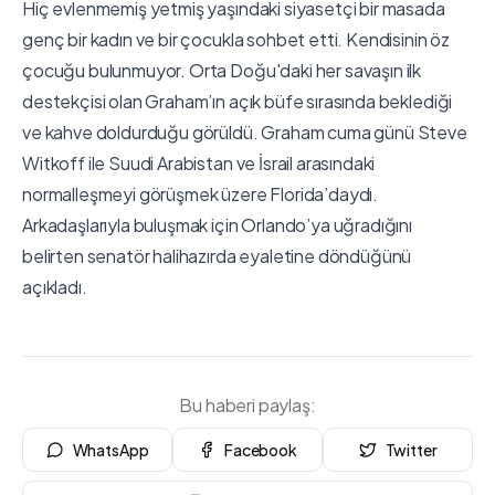
Hiç evlenmemiş yetmiş yaşındaki siyasetçi bir masada
genç bir kadın ve bir çocukla sohbet etti. Kendisinin öz
çocuğu bulunmuyor. Orta Doğu'daki her savaşın ilk
destekçisi olan Graham’ın açık büfe sırasında beklediği
ve kahve doldurduğu görüldü. Graham cuma günü Steve
Witkoff ile Suudi Arabistan ve İsrail arasındaki
normalleşmeyi görüşmek üzere Florida’daydı.
Arkadaşlarıyla buluşmak için Orlando’ya uğradığını
belirten senatör halihazırda eyaletine döndüğünü
açıkladı.
Bu haberi paylaş:
WhatsApp
Facebook
Twitter