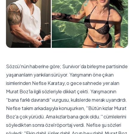
Sözcü'nün haberine göre; Survivor’da birleşme partisinde
yaşananların yankıları sürüyor. Yarışmanın öne çıkan
isimlerinden Nefise Karatay, o gece sahnede yer alan
Murat Boz’la ilgili sözleriyle dikkat çekti. Yarışmacının
“bana farklı davrandı” vurgusu, kulislerde merak uyandırdı.
Nefise takım arkadaşıyla konuşurken, ''Bütün kızlar Murat
Boz'a çok yürüdü. Ama kızlar bana gıcık oldu.'' cümlelerini
söyledikten sonra özel röportaj verdi. Nefise şu sözleri
söyledi: ''Ekip dahil, jüriler dahil, Acun bey dahil, Murat Boz