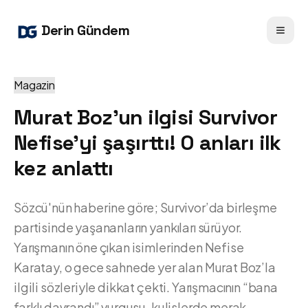
Derin Gündem
Magazin
Murat Boz’un ilgisi Survivor
Nefise’yi şaşırttı! O anları ilk
kez anlattı
Sözcü'nün haberine göre; Survivor’da birleşme
partisinde yaşananların yankıları sürüyor.
Yarışmanın öne çıkan isimlerinden Nefise
Karatay, o gece sahnede yer alan Murat Boz’la
ilgili sözleriyle dikkat çekti. Yarışmacının “bana
farklı davrandı” vurgusu, kulislerde merak