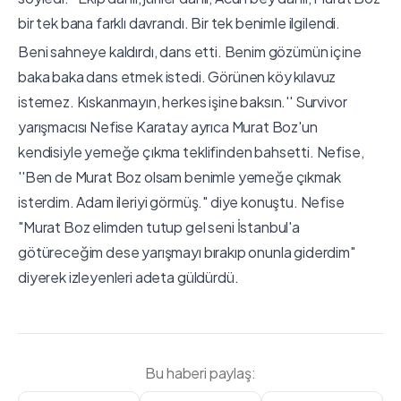
bir tek bana farklı davrandı. Bir tek benimle ilgilendi.
Beni sahneye kaldırdı, dans etti. Benim gözümün içine
baka baka dans etmek istedi. Görünen köy kılavuz
istemez. Kıskanmayın, herkes işine baksın.'' Survivor
yarışmacısı Nefise Karatay ayrıca Murat Boz'un
kendisiyle yemeğe çıkma teklifinden bahsetti. Nefise,
''Ben de Murat Boz olsam benimle yemeğe çıkmak
isterdim. Adam ileriyi görmüş." diye konuştu. Nefise
"Murat Boz elimden tutup gel seni İstanbul'a
götüreceğim dese yarışmayı bırakıp onunla giderdim"
diyerek izleyenleri adeta güldürdü.
Bu haberi paylaş: