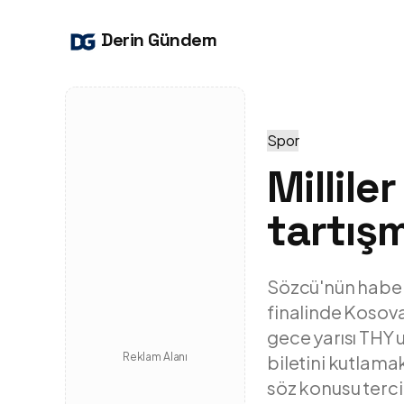
Derin Gündem
Spor
Millile
tartış
Sözcü'nün haber
finalinde Kosova'
gece yarısı THY u
Reklam Alanı
biletini kutlama
söz konusu terc