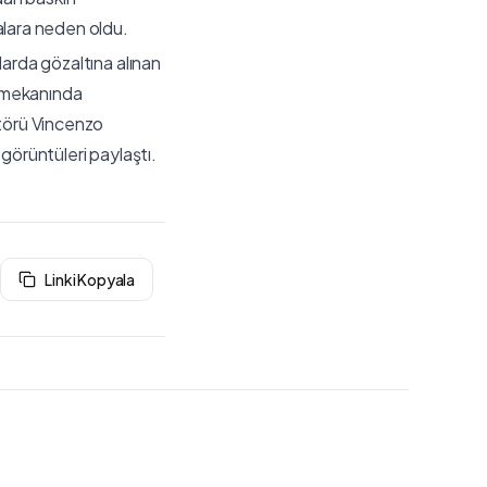
alara neden oldu.
larda gözaltına alınan
ı mekanında
ktörü Vincenzo
görüntüleri paylaştı.
Linki Kopyala