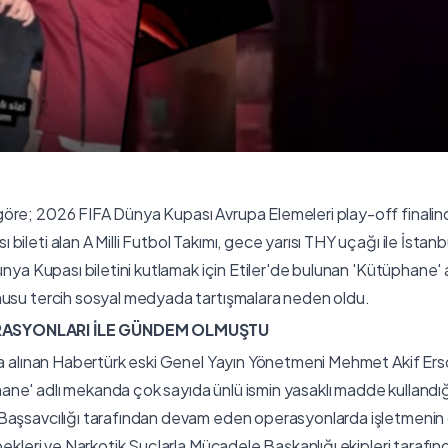
öre; 2026 FIFA Dünya Kupası Avrupa Elemeleri play-off finalin
leti alan A Milli Futbol Takımı, gece yarısı THY uçağı ile İstanbul'
ünya Kupası biletini kutlamak için Etiler'de bulunan 'Kütüphane' 
nusu tercih sosyal medyada tartışmalara neden oldu.
ASYONLARI İLE GÜNDEM OLMUŞTU
na alınan Habertürk eski Genel Yayın Yönetmeni Mehmet Akif Ers
ne' adlı mekanda çok sayıda ünlü ismin yasaklı madde kullandığ
Başsavcılığı tarafından devam eden operasyonlarda işletmenin o
pekleri ve Narkotik Suçlarla Mücadele Başkanlığı ekipleri tarafı