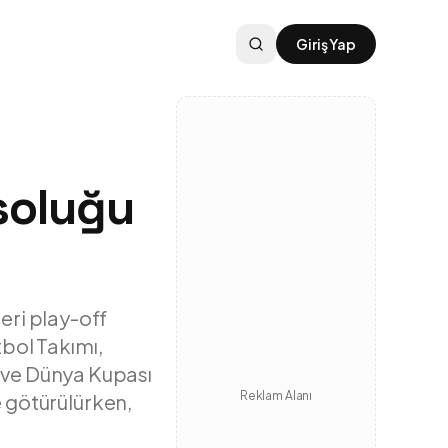
Giriş Yap
 soluğu
eri play-off
tbol Takımı,
ti ve Dünya Kupası
Reklam Alanı
e götürülürken,