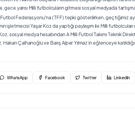
 gece yarısı Milli futbolcuların gitmesi sosyal medyada tartışm
e Futbol Federasyonu'na (TFF) tepki gösterilirken, geçtiğimiz ay
n işletmecisi Yaşar Koz da yaptığı paylaşım ile Milli futbolcular
 Koz, sosyal medya hesabından A Milli Futbol Takımı Teknik Dire
z, Hakan Çalhanoğlu ve Barış Alper Yılmaz'ın eğlenceye katıldığı 
WhatsApp
Facebook
Twitter
LinkedIn