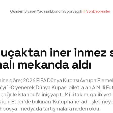
Gündem
Siyaset
Magazin
Ekonomi
Spor
Sağlık
Son Depremler
r uçaktan iner inmez
malı mekanda aldı
ine göre; 2026 FIFA Dünya Kupası Avrupa Elemel
yı 1-0 yenerek Dünya Kupası bileti alan A Milli Fu
çağı ile İstanbul'a iniş yaptı. Milli takım, galibiye
k için Etiler'de bulunan 'Kütüphane' adlı işletmey
ih sosyal medyada tartışmalara neden oldu.