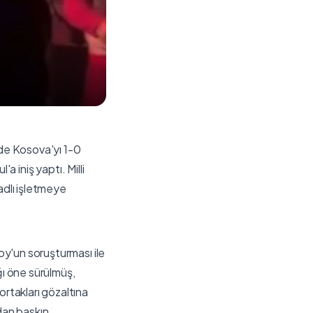
de Kosova'yı 1-0
a iniş yaptı. Milli
adlı işletmeye
oy'un soruşturması ile
ı öne sürülmüş,
rtakları gözaltına
ndan baskın