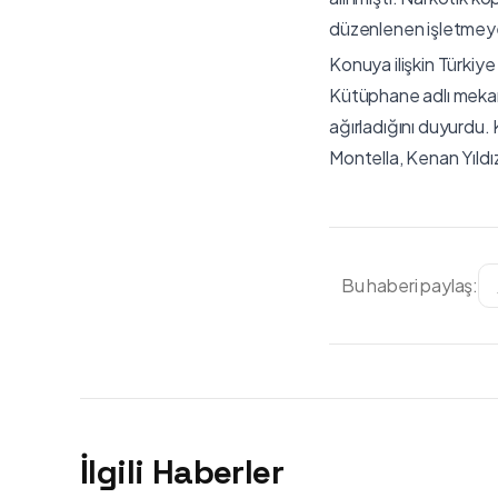
düzenlenen işletmeye,
Konuya ilişkin Türkiy
Kütüphane adlı mekanı
ağırladığını duyurdu.
Montella, Kenan Yıldı
Bu haberi paylaş:
İlgili Haberler