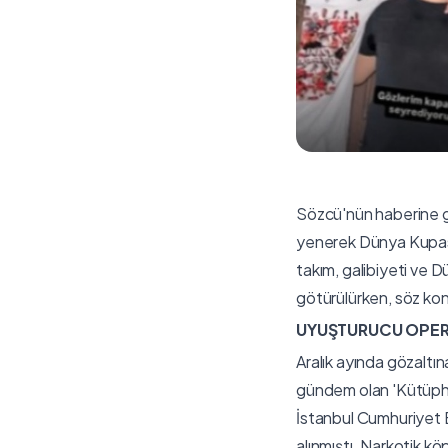
Sözcü'nün haberine g
yenerek Dünya Kupası bi
takım, galibiyeti ve D
götürülürken, söz ko
UYUŞTURUCU OPER
Aralık ayında gözaltı
gündem olan 'Kütüpha
İstanbul Cumhuriyet 
alınmıştı. Narkotik kö