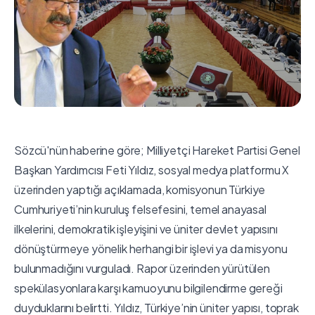
Sözcü'nün haberine göre; Milliyetçi Hareket Partisi Genel
Başkan Yardımcısı Feti Yıldız, sosyal medya platformu X
üzerinden yaptığı açıklamada, komisyonun Türkiye
Cumhuriyeti’nin kuruluş felsefesini, temel anayasal
ilkelerini, demokratik işleyişini ve üniter devlet yapısını
dönüştürmeye yönelik herhangi bir işlevi ya da misyonu
bulunmadığını vurguladı. Rapor üzerinden yürütülen
spekülasyonlara karşı kamuoyunu bilgilendirme gereği
duyduklarını belirtti. Yıldız, Türkiye’nin üniter yapısı, toprak