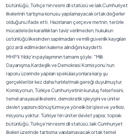
bütünlüğü, Türkçe’nin resmi dil statüsü ve laik Cumhuriyet
ilkelerinin tartışma konusu yapılamayacak ortak değerler
olduğunu ifade etti. Hazırlanan çerçeve metnin, terörle
mücadelede kararlılıktan taviz verilmeden, hukukun
üstünlüğü ilkesinden sapılmadan ve milli güvenlik kaygıları
göz ardı edilmeden kaleme alındığını kaydetti.
MHP'li Yıldız'ın paylaşımının tamamı şöyle: "Milli
Dayanışma,Kardeşlik ve Demokrasi Komisyonu’nun
raporu üzerinde yapılan spekülasyonlara karşı şu
gerçekleri bir kez daha hatırlatmak gereği duyulmuştur.
Komisyonun, Türkiye Cumhuriyetinin kuruluş felsefesini,
temel anayasal ilkelerini, demokratik işleyişini ve üniter
devlet yapısını dönüştürmeye yönelik bir işlevi ve yetkisi,
misyonu yoktur. Türkiye’nin üniter devlet yapısı, toprak
bütünlüğü, Türkçe'nin resmi dil statüsü, laik Cumhuriyet
ilkeleri üzerinde tartışma yapılamayacak ortak temel