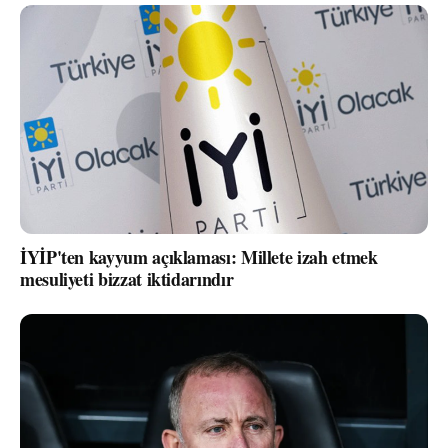
İYİP'ten kayyum açıklaması: Millete izah etmek
mesuliyeti bizzat iktidarındır