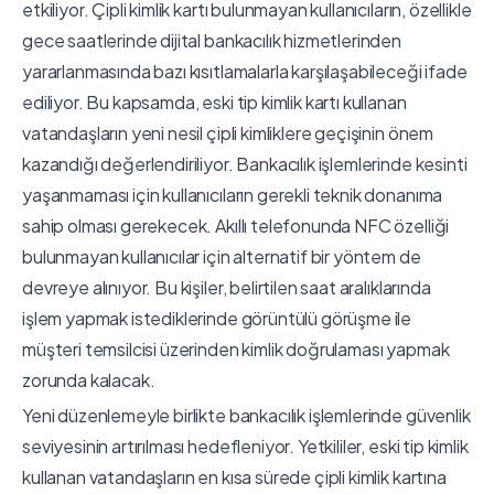
etkiliyor. Çipli kimlik kartı bulunmayan kullanıcıların, özellikle
gece saatlerinde dijital bankacılık hizmetlerinden
yararlanmasında bazı kısıtlamalarla karşılaşabileceği ifade
ediliyor. Bu kapsamda, eski tip kimlik kartı kullanan
vatandaşların yeni nesil çipli kimliklere geçişinin önem
kazandığı değerlendiriliyor. Bankacılık işlemlerinde kesinti
yaşanmaması için kullanıcıların gerekli teknik donanıma
sahip olması gerekecek. Akıllı telefonunda NFC özelliği
bulunmayan kullanıcılar için alternatif bir yöntem de
devreye alınıyor. Bu kişiler, belirtilen saat aralıklarında
işlem yapmak istediklerinde görüntülü görüşme ile
müşteri temsilcisi üzerinden kimlik doğrulaması yapmak
zorunda kalacak.
Yeni düzenlemeyle birlikte bankacılık işlemlerinde güvenlik
seviyesinin artırılması hedefleniyor. Yetkililer, eski tip kimlik
kullanan vatandaşların en kısa sürede çipli kimlik kartına