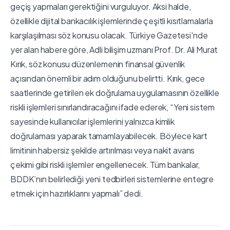
geçiş yapmaları gerektiğini vurguluyor. Aksi halde,
özellikle dijital bankacılık işlemlerinde çeşitli kısıtlamalarla
karşılaşılması söz konusu olacak. Türkiye Gazetesi'nde
yer alan habere göre, Adli bilişim uzmanı Prof. Dr. Ali Murat
Kırık, söz konusu düzenlemenin finansal güvenlik
açısından önemli bir adım olduğunu belirtti. Kırık, gece
saatlerinde getirilen ek doğrulama uygulamasının özellikle
riskli işlemleri sınırlandıracağını ifade ederek, “Yeni sistem
sayesinde kullanıcılar işlemlerini yalnızca kimlik
doğrulaması yaparak tamamlayabilecek. Böylece kart
limitinin habersiz şekilde artırılması veya nakit avans
çekimi gibi riskli işlemler engellenecek. Tüm bankalar,
BDDK’nın belirlediği yeni tedbirleri sistemlerine entegre
etmek için hazırlıklarını yapmalı” dedi.