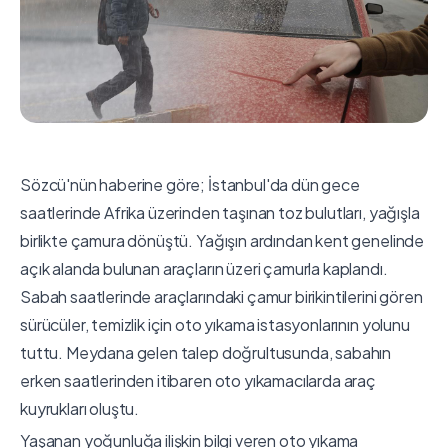
Sözcü'nün haberine göre; İstanbul'da dün gece
saatlerinde Afrika üzerinden taşınan toz bulutları, yağışla
birlikte çamura dönüştü. Yağışın ardından kent genelinde
açık alanda bulunan araçların üzeri çamurla kaplandı.
Sabah saatlerinde araçlarındaki çamur birikintilerini gören
sürücüler, temizlik için oto yıkama istasyonlarının yolunu
tuttu. Meydana gelen talep doğrultusunda, sabahın
erken saatlerinden itibaren oto yıkamacılarda araç
kuyrukları oluştu.
Yaşanan yoğunluğa ilişkin bilgi veren oto yıkama