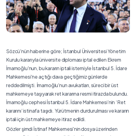
Sözcü'nün haberine göre; İstanbul Üniversitesi Yönetim
Kurulu kararıyla üniversite diploması iptal edilen Ekrem
İmamoğlu'nun, bu kararın iptali istemiyle İstanbul 5. İdare
Mahkemesi'ne açtığı dava geçtiğimiz günlerde
reddedilmişti. İmamoğlu'nun avukatları, süreci bir üst
mahkemeye taşıyarak ret kararına resmi itirazda bulundu.
İmamoğlu cephesi İstanbul 5. İdare Mahkemesi’nin ‘Ret
kararını’ istinafa taşıdı. Yürütmenin durdurulması ve kararın
iptali için üst mahkemeye itiraz edildi.
Gözler şimdi İstinaf Mahkemesi'nin dosya üzerinden