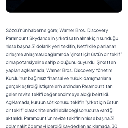
Sözcü'nün haberine göre; Warner Bros. Discovery,
Paramount Skydance'in şirketi satın almak için sunduğu
hisse başına 31 dolarlık yeni teklifin, Netflix ile planlanan
birleşme anlaşması bağlamında "şirket için üstün bir teklif"
olma potansiyeline sahip olduğunu duyurdu. Şirketten
yapılan açıklamada, Warner Bros. Discovery Yönetim
Kurulu'nun bağımsız finansal ve hukuki danışmanlarla
gerçekleştirdiği istişarelerin ardından Paramount'tan
gelen revize teklifi değerlendirmeye aldığı belirtildi.
Açıklamada, kurulun söz konusu teklifin "şirket için üstün
bir teklif" olarak nitelendirilebileceği sonucuna vardığı
aktarıldı. Paramount'un revize teklifinin hisse başına 31
dolar nakit ödemeyi içerdiği kaydedilen açıklamada, 30