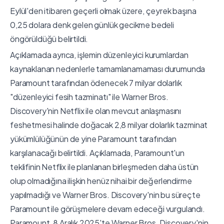
Eylül'den itibaren geçerli olmak üzere, çeyrek başına
0,25 dolara denk gelen günlük gecikme bedeli
öngörüldüğü belirtildi.
Açıklamada ayrıca, işlemin düzenleyici kurumlardan
kaynaklanan nedenlerle tamamlanamaması durumunda
Paramount tarafından ödenecek 7 milyar dolarlık
"düzenleyici fesih tazminatı" ile Warner Bros.
Discovery'nin Netflix ile olan mevcut anlaşmasını
feshetmesi halinde doğacak 2,8 milyar dolarlık tazminat
yükümlülüğünün de yine Paramount tarafından
karşılanacağı belirtildi. Açıklamada, Paramount'un
teklifinin Netflix ile planlanan birleşmeden daha üstün
olup olmadığına ilişkin henüz nihai bir değerlendirme
yapılmadığı ve Warner Bros. Discovery'nin bu süreçte
Paramount ile görüşmelere devam edeceği vurgulandı.
Paramount, 8 Aralık 2025'te Warner Bros. Discovery'nin