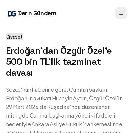
Derin Gündem
Siyaset
Erdoğan'dan Özgür Özel'e
500 bin TL'lik tazminat
davası
Sözcü'nün haberine göre; Cumhurbaşkanı
Erdoğan'ın avukatı Hüseyin Aydın, Özgür Özel’in
29 Mart 2026’da Kuşadası’nda düzenlenen
mitingde Cumhurbaşkanına yönelik ifadeleri
nedeniyle Ankara Asliye Hukuk Mahkemesi’nde
500 bin TL’lik manevi tazminat davası açıldığını,