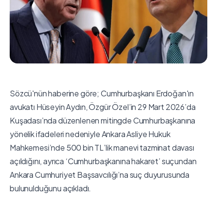
Sözcü'nün haberine göre; Cumhurbaşkanı Erdoğan'ın
avukatı Hüseyin Aydın, Özgür Özel’in 29 Mart 2026’da
Kuşadası’nda düzenlenen mitingde Cumhurbaşkanına
yönelik ifadeleri nedeniyle Ankara Asliye Hukuk
Mahkemesi’nde 500 bin TL’lik manevi tazminat davası
açıldığını, ayrıca ‘Cumhurbaşkanına hakaret’ suçundan
Ankara Cumhuriyet Başsavcılığı’na suç duyurusunda
bulunulduğunu açıkladı.