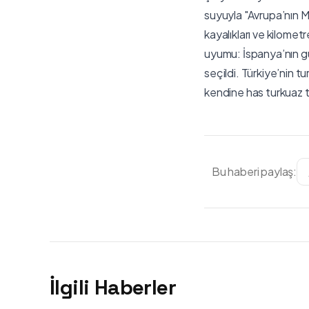
suyuyla "Avrupa’nın Ma
kayalıkları ve kilome
uyumu: İspanya’nın gu
seçildi. Türkiye’nin 
kendine has turkuaz ton
Bu haberi paylaş:
İlgili Haberler