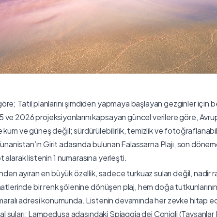
re; Tatil planlarını şimdiden yapmaya başlayan gezginler için b
ve 2026 projeksiyonlarını kapsayan güncel verilere göre, Avrupa
kum ve güneş değil; sürdürülebilirlik, temizlik ve fotoğraflanabi
. Yunanistan’ın Girit adasında bulunan Falassarna Plajı, son döne
alarak listenin 1 numarasına yerleşti.
inden ayıran en büyük özellik, sadece turkuaz suları değil, nadi
aatlerinde bir renk şölenine dönüşen plaj, hem doğa tutkunları
umaralı adresi konumunda. Listenin devamında her zevke hitap ed
istal suları: Lampedusa adasındaki Spiaggia dei Conigli (Tavşanlar P