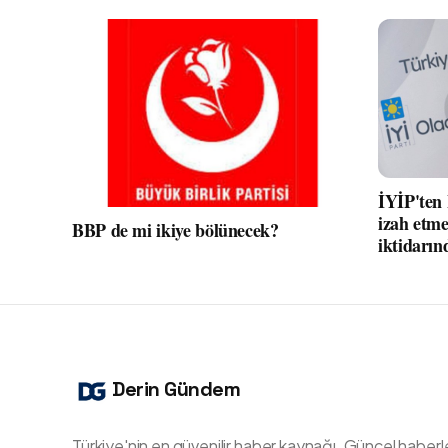
İYİP'ten
izah etme
BBP de mi ikiye bölünecek?
iktidarın
Derin Gündem
Türkiye'nin en güvenilir haber kaynağı. Güncel haberl