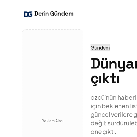
Derin Gündem
Gündem
Dünyan
çıktı
özcü'nün haberi
için beklenen li
güncel verilere 
Reklam Alanı
değil; sürdürüleb
öne çıktı.