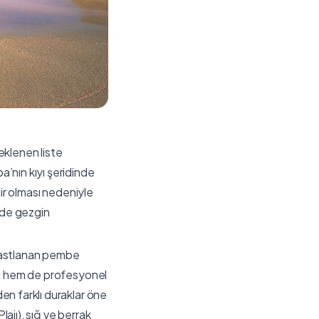
eklenen liste
’nın kıyı şeridinde
lir olması nedeniyle
mde gezgin
r rastlanan pembe
nın hem de profesyonel
en farklı duraklar öne
lajı), sığ ve berrak