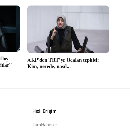
flaş
AKP'den TRT’ye Öcalan tepkisi:
dılar"
Kim, nerede, nasıl...
Hızlı Erişim
Tüm Haberler