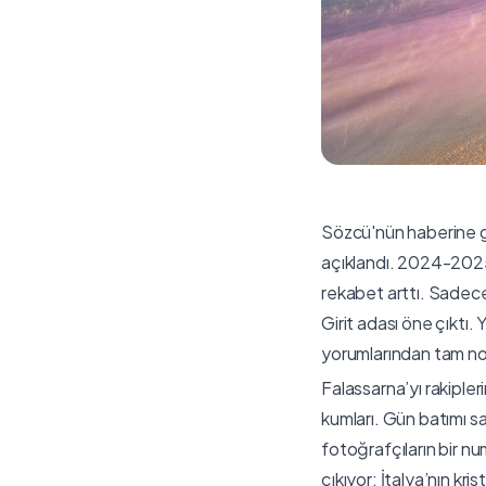
Sözcü'nün haberine gö
açıklandı. 2024-2025 
rekabet arttı. Sadece 
Girit adası öne çıktı
yorumlarından tam not 
Falassarna’yı rakipler
kumları. Gün batımı s
fotoğrafçıların bir n
çıkıyor: İtalya’nın kr