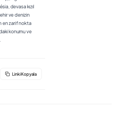
ésia, devasa kızıl
ehir ve denizin
n en zarif nokta
ındaki konumu ve
.
Linki Kopyala