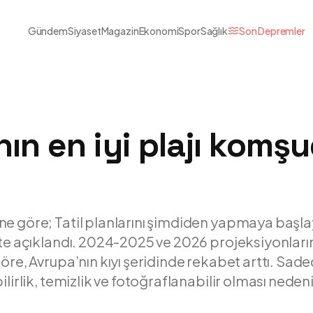
Gündem
Siyaset
Magazin
Ekonomi
Spor
Sağlık
Son Depremler
ın en iyi plajı komş
ne göre; Tatil planlarını şimdiden yapmaya başl
ste açıklandı. 2024-2025 ve 2026 projeksiyonlar
göre, Avrupa’nın kıyı şeridinde rekabet arttı. Sa
ilirlik, temizlik ve fotoğraflanabilir olması nedeni