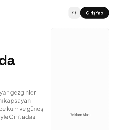
Giriş Yap
uda
ayan gezginler
ını kapsayan
dece kum ve güneş
Reklam Alanı
yle Girit adası