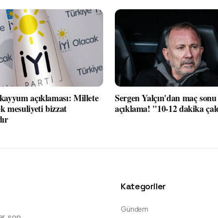
 kayyum açıklaması: Millete
Sergen Yalçın'dan maç sonu 
k mesuliyeti bizzat
açıklama! "10-12 dakika çal
dır
Kategoriler
Gündem
er, son