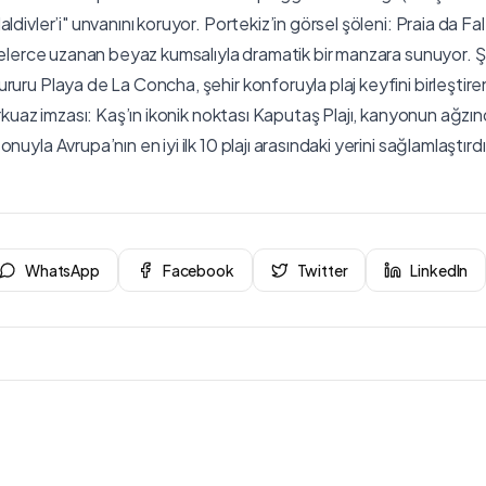
ldivler’i" unvanını koruyor. Portekiz’in görsel şöleni: Praia da Fal
trelerce uzanan beyaz kumsalıyla dramatik bir manzara sunuyor. Ş
ruru Playa de La Concha, şehir konforuyla plaj keyfini birleştire
turkuaz imzası: Kaş’ın ikonik noktası Kaputaş Plajı, kanyonun ağz
uyla Avrupa’nın en iyi ilk 10 plajı arasındaki yerini sağlamlaştırdı
WhatsApp
Facebook
Twitter
LinkedIn