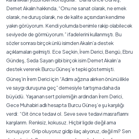
Demet Akalın hakkında, “Onu ne sanat olarak, ne emek
olarak, ne duruş olarak, ne de kalite açısından kendime
yakın görüyorum. Kendi yolumda benimle rakip olabilecek
seviyede de görmüyorum.” ifadelerini kullanmıştı. Bu
sözler sonrası birçok ünlü isimden Akalın’a destek
açıklamaları gelmişti. Ece Seçkin, İrem Derici, Bengü, Ebru
Gündeş, Seda Sayan gibi birçok isim Demet Akalın’a
destek vererek Burcu Güneş’e tepki göstermişti.
Güneş’in İrem Derici için “Adımı ağzına alırken önünü ilikle
ve saygı duruşuna geç” demesiyle tartışma daha da
büyüdü. Yaşanan sert polemiğin ardından İrem Derici,
Gece Muhabiri adlı hesapta Burcu Güneş’e şu karşılığı
verdi: “Git önce tedavi ol. Seve seve tedavi masraflarını
karşılarım. Renksiz, kokusuz. Hiçbir ligde değil ama
konuşuyor. Grip oluyoruz gidip ilaç alıyoruz, değil mi? Sen