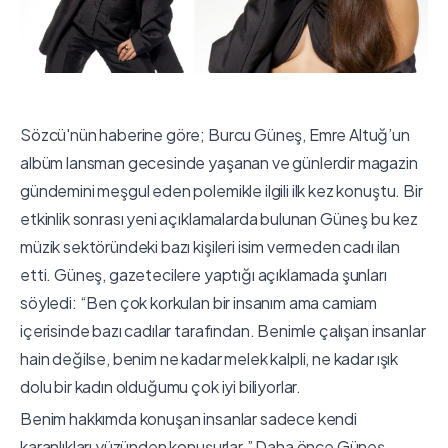
Sözcü'nün haberine göre; Burcu Güneş, Emre Altuğ’un
albüm lansman gecesinde yaşanan ve günlerdir magazin
gündemini meşgul eden polemikle ilgili ilk kez konuştu. Bir
etkinlik sonrası yeni açıklamalarda bulunan Güneş bu kez
müzik sektöründeki bazı kişileri isim vermeden cadı ilan
etti. Güneş, gazetecilere yaptığı açıklamada şunları
söyledi: “Ben çok korkulan bir insanım ama camiam
içerisinde bazı cadılar tarafından. Benimle çalışan insanlar
hain değilse, benim ne kadar melek kalpli, ne kadar ışık
dolu bir kadın olduğumu çok iyi biliyorlar.
Benim hakkımda konuşan insanlar sadece kendi
karanlıkları yüzünden konuşurlar.” Daha önce Güneş,