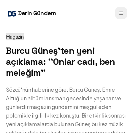
Derin Gündem
Magazin
Burcu Güneş'ten yeni
açıklama: ''Onlar cadı, ben
meleğim''
Sözcü'nün haberine göre; Burcu Güneş, Emre
Altuğ’un albüm lansman gecesinde yaşanan ve
günlerdir magazin gündemini meşgul eden
polemikle ilgili ilk kez konuştu. Bir etkinlik sonrası
yeni açıklamalarda bulunan Güneş bu kez müzik
sektöründeki bazı kişileri isim vermeden cadı ilan