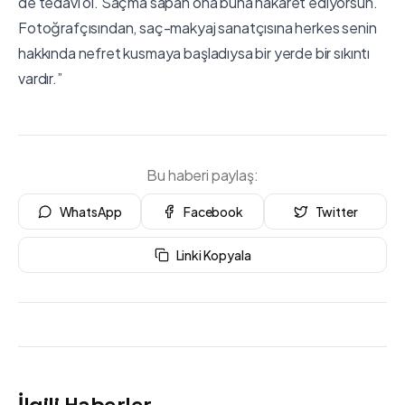
de tedavi ol. Saçma sapan ona buna hakaret ediyorsun.
Fotoğrafçısından, saç-makyaj sanatçısına herkes senin
hakkında nefret kusmaya başladıysa bir yerde bir sıkıntı
vardır.”
Bu haberi paylaş:
WhatsApp
Facebook
Twitter
Linki Kopyala
İlgili Haberler