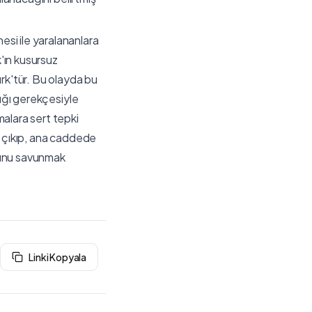
si ile yaralananlara
k'ın kusursuz
k'tür. Bu olayda bu
dığı gerekçesiyle
alara sert tepki
n çıkıp, ana caddede
ğunu savunmak
Linki Kopyala