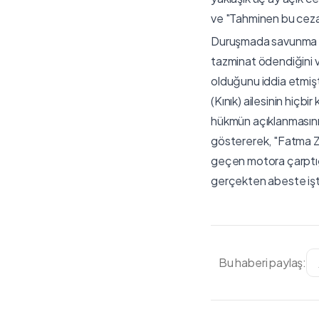
ve "Tahminen bu ceza 
Duruşmada savunma yap
tazminat ödendiğini ve
olduğunu iddia etmiş
(Kınık) ailesinin hiçb
hükmün açıklanmasının
göstererek, "Fatma Ze
geçen motora çarptığ
gerçekten abeste işti
Bu haberi paylaş: