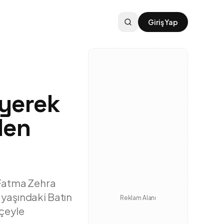
Giriş Yap
iyerek
den
ı Fatma Zehra
 yaşındaki Batın
Reklam Alanı
çeyle