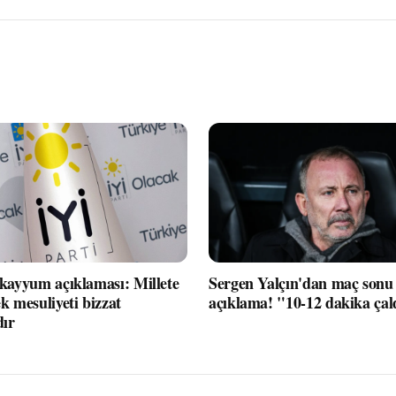
 kayyum açıklaması: Millete
Sergen Yalçın'dan maç sonu 
k mesuliyeti bizzat
açıklama! "10-12 dakika çal
dır