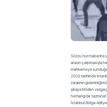
Sözcü'nün haberine gör
aracın çarpmasıyla ha
mahkemeye sunduğu d
2026 tarihinde İstan
zararının giderildiğin
şikayetimden vazgeçi
herhangi bir tazmina
İstanbul Bölge Adliy