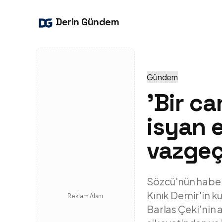
Derin Gündem
Gündem
'Bir c
isyan 
vazgeç
Sözcü'nün haberi
Kınık Demir'in k
Reklam Alanı
Barlas Çeki'nin