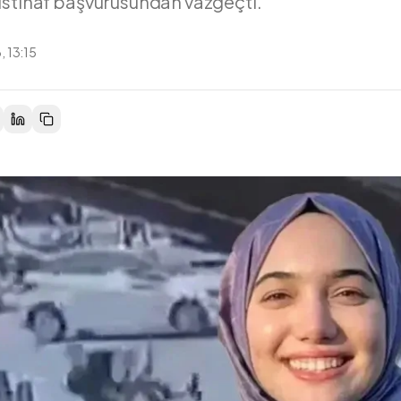
istinaf başvurusundan vazgeçti.
, 13:15