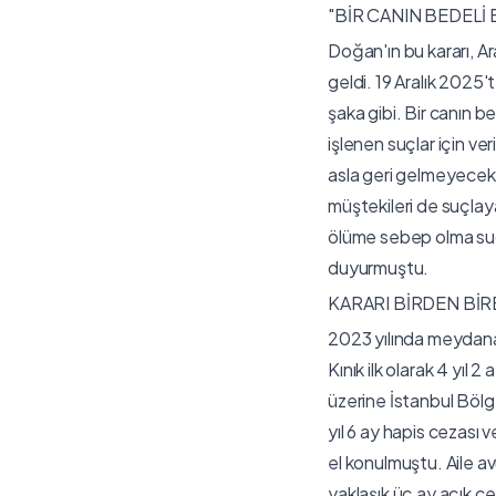
"BİR CANIN BEDELİ 
Doğan'ın bu kararı, A
geldi. 19 Aralık 2025'
şaka gibi. Bir canın be
işlenen suçlar için ve
asla geri gelmeyecek
müştekileri de suçlay
ölüme sebep olma suçu
duyurmuştu.
KARARI BİRDEN Bİ
2023 yılında meydana 
Kınık ilk olarak 4 yıl 
üzerine İstanbul Böl
yıl 6 ay hapis cezası 
el konulmuştu. Aile a
yaklaşık üç ay açık ce