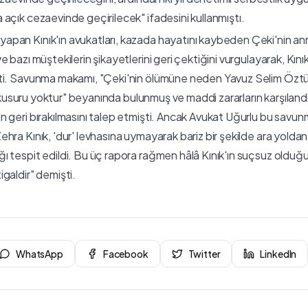
açık cezaevinde geçirilecek" ifadesini kullanmıştı.
an Kınık'ın avukatları, kazada hayatını kaybeden Çeki'nin anne
 bazı müştekilerin şikayetlerini geri çektiğini vurgulayarak, Kını
ti. Savunma makamı, "Çeki'nin ölümüne neden Yavuz Selim Öztür
ir kusuru yoktur" beyanında bulunmuş ve maddi zararların karşılan
 geri bırakılmasını talep etmişti. Ancak Avukat Uğurlu bu savunm
hra Kınık, 'dur' levhasına uymayarak bariz bir şekilde ara yolda
ı tespit edildi. Bu üç rapora rağmen hâlâ Kınık'ın suçsuz oldu
galdir" demişti.
WhatsApp
Facebook
Twitter
LinkedIn