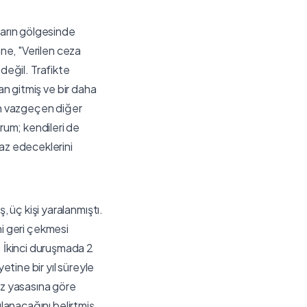
ların gölgesinde
nne, "Verilen ceza
 değil. Trafikte
an gitmiş ve bir daha
en vazgeçen diğer
rum; kendileri de
raz edeceklerini
 üç kişi yaralanmıştı.
ini geri çekmesi
 İkinci duruşmada 2
etine bir yıl süreyle
az yasasına göre
ulanacağını belirtmiş