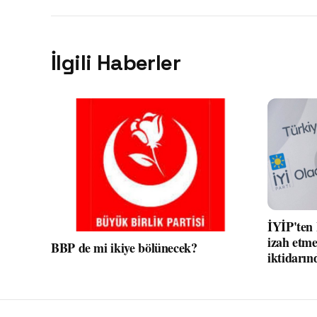
İlgili Haberler
İYİP'ten
izah etme
BBP de mi ikiye bölünecek?
iktidarın