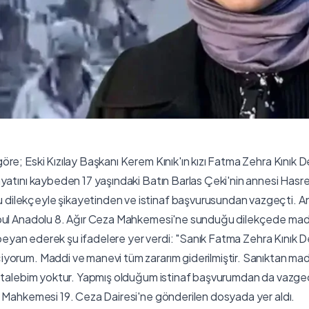
e; Eski Kızılay Başkanı Kerem Kınık'ın kızı Fatma Zehra Kınık De
yatını kaybeden 17 yaşındaki Batın Barlas Çeki'nin annesi Has
ilekçeyle şikayetinden ve istinaf başvurusundan vazgeçti. A
bul Anadolu 8. Ağır Ceza Mahkemesi'ne sunduğu dilekçede mad
i beyan ederek şu ifadelere yer verdi: "Sanık Fatma Zehra Kınık 
yorum. Maddi ve manevi tüm zararım giderilmiştir. Sanıktan ma
t talebim yoktur. Yapmış olduğum istinaf başvurumdan da vazge
e Mahkemesi 19. Ceza Dairesi'ne gönderilen dosyada yer aldı.