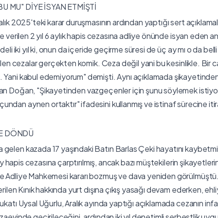
BU MU" DİYE İSYAN ETMİŞTİ
ralık 2025'teki karar duruşmasının ardından yaptığı sert açıklama
te verilen 2 yıl 6 aylık hapis cezasına adliye önünde isyan eden a
deli iki yıl ki, onun da içeride geçirme süresi de üç ay mı o da belli
rilen cezalar gerçekten komik. Ceza değil yani bu kesinlikle. Bir c
. Yani kabul edemiyorum" demişti. Aynı açıklamada şikayetind
an Doğan, "Şikayetinden vazgeçenler için şunu söylemek istiyo
ndan aynen ortaktır" ifadesini kullanmış ve istinaf sürecine iti
RE DÖNDÜ
gelen kazada 17 yaşındaki Batın Barlas Çeki hayatını kaybetmiş,
2 ay hapis cezasına çarptırılmış, ancak bazı müştekilerin şikayetler
ge Adliye Mahkemesi kararı bozmuş ve dava yeniden görülmüştü.
verilen Kınık hakkında yurt dışına çıkış yasağı devam ederken, ehliy
vukatı Uysal Uğurlu, Aralık ayında yaptığı açıklamada cezanın inf
zaevinde geçirileceğini, ardından iki yıl denetimli serbestlik uyg