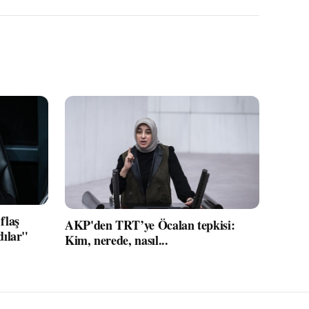
flaş
AKP'den TRT’ye Öcalan tepkisi:
dılar"
Kim, nerede, nasıl...