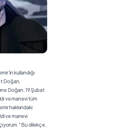
mir'in kullandığı
ret Doğan,
nne Doğan, 19 Şubat
di ve manevi tüm
Demir hakkındaki
ddi ve manevi
çiyorum." Bu dilekçe,