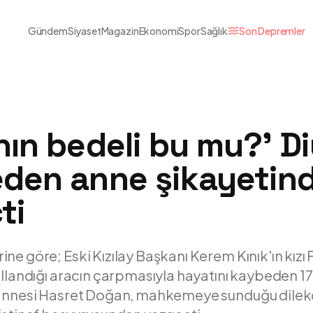
Gündem
Siyaset
Magazin
Ekonomi
Spor
Sağlık
Son Depremler
anın bedeli bu mu?' D
eden anne şikayetin
ti
ne göre; Eski Kızılay Başkanı Kerem Kınık'ın kız
ullandığı aracın çarpmasıyla hayatını kaybeden 17
 annesi Hasret Doğan, mahkemeye sunduğu dilek