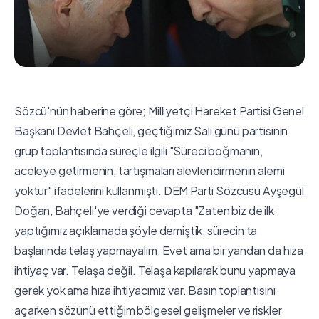
Sözcü'nün haberine göre; Milliyetçi Hareket Partisi Genel
Başkanı Devlet Bahçeli, geçtiğimiz Salı günü partisinin
grup toplantısında süreçle ilgili "Süreci boğmanın,
aceleye getirmenin, tartışmaları alevlendirmenin alemi
yoktur" ifadelerini kullanmıştı. DEM Parti Sözcüsü Ayşegül
Doğan, Bahçeli'ye verdiği cevapta "Zaten biz de ilk
yaptığımız açıklamada şöyle demiştik, sürecin ta
başlarında telaş yapmayalım. Evet ama bir yandan da hıza
ihtiyaç var. Telaşa değil. Telaşa kapılarak bunu yapmaya
gerek yok ama hıza ihtiyacımız var. Basın toplantısını
açarken sözünü ettiğim bölgesel gelişmeler ve riskler