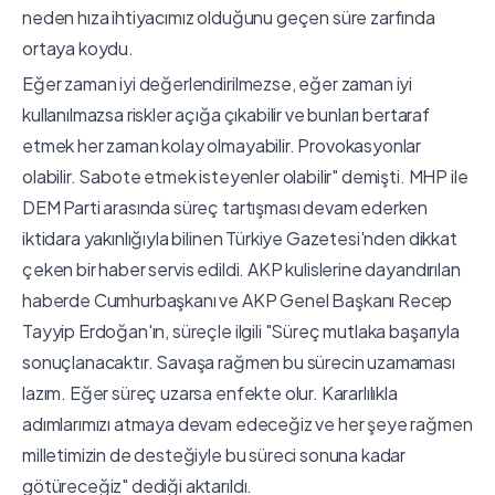
neden hıza ihtiyacımız olduğunu geçen süre zarfında
ortaya koydu.
Eğer zaman iyi değerlendirilmezse, eğer zaman iyi
kullanılmazsa riskler açığa çıkabilir ve bunları bertaraf
etmek her zaman kolay olmayabilir. Provokasyonlar
olabilir. Sabote etmek isteyenler olabilir" demişti. MHP ile
DEM Parti arasında süreç tartışması devam ederken
iktidara yakınlığıyla bilinen Türkiye Gazetesi'nden dikkat
çeken bir haber servis edildi. AKP kulislerine dayandırılan
haberde Cumhurbaşkanı ve AKP Genel Başkanı Recep
Tayyip Erdoğan'ın, süreçle ilgili "Süreç mutlaka başarıyla
sonuçlanacaktır. Savaşa rağmen bu sürecin uzamaması
lazım. Eğer süreç uzarsa enfekte olur. Kararlılıkla
adımlarımızı atmaya devam edeceğiz ve her şeye rağmen
milletimizin de desteğiyle bu süreci sonuna kadar
götüreceğiz" dediği aktarıldı.