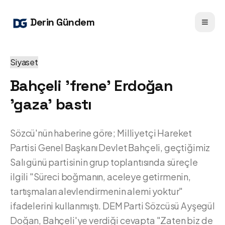
Derin Gündem
Siyaset
Bahçeli 'frene' Erdoğan
'gaza' bastı
Sözcü'nün haberine göre; Milliyetçi Hareket
Partisi Genel Başkanı Devlet Bahçeli, geçtiğimiz
Salı günü partisinin grup toplantısında süreçle
ilgili "Süreci boğmanın, aceleye getirmenin,
tartışmaları alevlendirmenin alemi yoktur"
ifadelerini kullanmıştı. DEM Parti Sözcüsü Ayşegül
Doğan, Bahçeli'ye verdiği cevapta "Zaten biz de