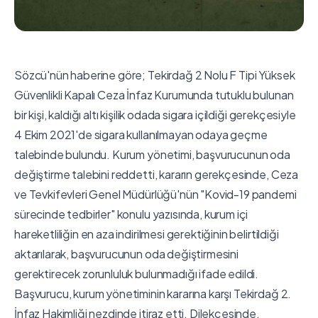
Sözcü'nün haberine göre; Tekirdağ 2 Nolu F Tipi Yüksek
Güvenlikli Kapalı Ceza İnfaz Kurumunda tutuklu bulunan
bir kişi, kaldığı altı kişilik odada sigara içildiği gerekçesiyle
4 Ekim 2021'de sigara kullanılmayan odaya geçme
talebinde bulundu. Kurum yönetimi, başvurucunun oda
değiştirme talebini reddetti, kararın gerekçesinde, Ceza
ve Tevkifevleri Genel Müdürlüğü'nün "Kovid-19 pandemi
sürecinde tedbirler" konulu yazısında, kurum içi
hareketliliğin en aza indirilmesi gerektiğinin belirtildiği
aktarılarak, başvurucunun oda değiştirmesini
gerektirecek zorunluluk bulunmadığı ifade edildi.
Başvurucu, kurum yönetiminin kararına karşı Tekirdağ 2.
İnfaz Hakimliği nezdinde itiraz etti. Dilekçesinde,