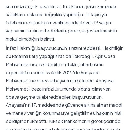
kurumda birçok hükümlü ve tutuklunun yakın zamanda
kaldıkları odalarda değişiklik yapıldığını, dolayısıyla
talebinin reddine karar verilmesinde Kovid-19 salgını
kapsamında alınan tedbirlerin gerekçe gösterilmesinin
makul olmadığını belirtti.
İnfaz Hakimliği, başvurucunun itirazını reddetti. Hakimliğin
bu kararına karşı yaptığı itiraz da Tekirdağ 1. Ağır Ceza
Mahkemesi'nce reddedilen tutuklu, nihai hükmü
öğrendikten sonra 15 Aralık 2021'de Anayasa
Mahkemesi'ne bireysel başvuruda bulundu. Anayasa
Mahkemesi, ceza infaz kurumunda sigara içilmeyen
odaya geçme talebi reddedilen başvurucunun,
Anayasa'nın 17. maddesinde güvence altına alınan maddi
ve manevi varlığın korunması ve geliştirilmesi hakkının ihlal
edildiğine hükmetti. Yüksek Mahkemenin gerekçesinde,
ceza infaz kurumunda bulunmanın, insanın beden ve ruh