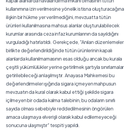
kapalı alanlarda havalandırma imkanı olmasının tütün
kullanımına izin verilmesine yönelik istisna oluşturacağına
ilişkin bir hükme yer verilmediğini, mevzuatta tütün
ürünleri kullanılmasına mahsus alanlar oluşturulabilecek
kurumlar arasında ceza infaz kurumlarının da sayıldığını
vurguladığı hatırlatıldı. Gerekçede, "Anılan düzenlemeler
birlikte değerlendirildiğinde tütün ürünlerinin kapalı
alanlarda kullanılmamasının esas olduğu ancak bu kurala
çeşitli yükümlülükler yerine getirilmek şartıyla sınırlamalar
getirilebileceği anlaşılmıştır. Anayasa Mahkemesi bu
değerlendirmeler ışığında sigara içmeyen mahpusun
mevzuatın da kural olarak kabul ettiği şekilde sigara
içilmeyen bir odada kalma talebinin, bu odaların sınırlı
sayıda olması sebebiyle reddedilmesinin öngörülen
amaca ulaşmaya elverişli olarak kabul edilemeyeceği
sonucuna ulaşmıştır" tespiti yapıldı.