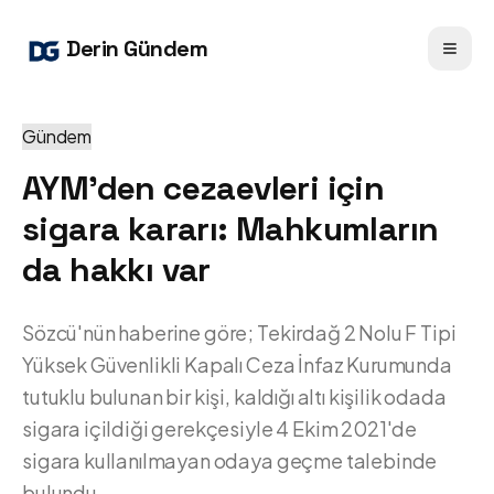
Derin Gündem
Gündem
AYM'den cezaevleri için
sigara kararı: Mahkumların
da hakkı var
Sözcü'nün haberine göre; Tekirdağ 2 Nolu F Tipi
Yüksek Güvenlikli Kapalı Ceza İnfaz Kurumunda
tutuklu bulunan bir kişi, kaldığı altı kişilik odada
sigara içildiği gerekçesiyle 4 Ekim 2021'de
sigara kullanılmayan odaya geçme talebinde
bulundu.