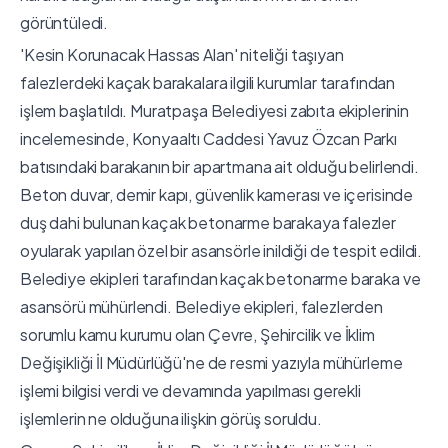
görüntüledi.
'Kesin Korunacak Hassas Alan' niteliği taşıyan
falezlerdeki kaçak barakalara ilgili kurumlar tarafından
işlem başlatıldı. Muratpaşa Belediyesi zabıta ekiplerinin
incelemesinde, Konyaaltı Caddesi Yavuz Özcan Parkı
batısındaki barakanın bir apartmana ait olduğu belirlendi.
Beton duvar, demir kapı, güvenlik kamerası ve içerisinde
duş dahi bulunan kaçak betonarme barakaya falezler
oyularak yapılan özel bir asansörle inildiği de tespit edildi.
Belediye ekipleri tarafından kaçak betonarme baraka ve
asansörü mühürlendi. Belediye ekipleri, falezlerden
sorumlu kamu kurumu olan Çevre, Şehircilik ve İklim
Değişikliği İl Müdürlüğü'ne de resmi yazıyla mühürleme
işlemi bilgisi verdi ve devamında yapılması gerekli
işlemlerin ne olduğuna ilişkin görüş soruldu.