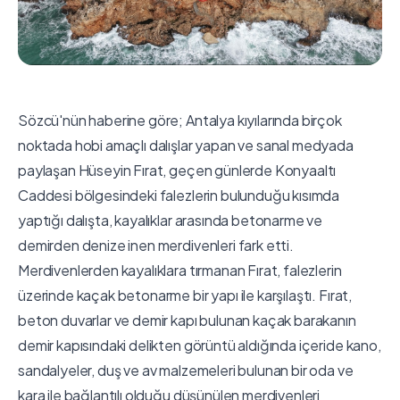
Sözcü'nün haberine göre; Antalya kıyılarında birçok
noktada hobi amaçlı dalışlar yapan ve sanal medyada
paylaşan Hüseyin Fırat, geçen günlerde Konyaaltı
Caddesi bölgesindeki falezlerin bulunduğu kısımda
yaptığı dalışta, kayalıklar arasında betonarme ve
demirden denize inen merdivenleri fark etti.
Merdivenlerden kayalıklara tırmanan Fırat, falezlerin
üzerinde kaçak betonarme bir yapı ile karşılaştı. Fırat,
beton duvarlar ve demir kapı bulunan kaçak barakanın
demir kapısındaki delikten görüntü aldığında içeride kano,
sandalyeler, duş ve av malzemeleri bulunan bir oda ve
kara ile bağlantılı olduğu düşünülen merdivenleri