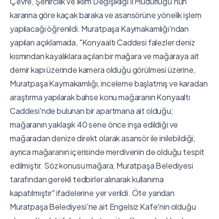
Çevre, Şehircilik ve İklim Değişikliği İl Müdürlüğü'nün
kararına göre kaçak baraka ve asansörüne yönelik işlem
yapılacağı öğrenildi. Muratpaşa Kaymakamlığı'ndan
yapılan açıklamada, "Konyaaltı Caddesi falezler deniz
kısmından kayalıklara açılan bir mağara ve mağaraya ait
demir kapı üzerinde kamera olduğu görülmesi üzerine,
Muratpaşa Kaymakamlığı, inceleme başlatmış ve karadan
araştırma yapılarak bahse konu mağaranın Konyaaltı
Caddesi'nde bulunan bir apartmana ait olduğu;
mağaranın yaklaşık 40 sene önce inşa edildiği ve
mağaradan denize direkt olarak asansör ile inilebildiği;
ayrıca mağaranın içerisinde merdivenin de olduğu tespit
edilmiştir. Söz konusu mağara, Muratpaşa Belediyesi
tarafından gerekli tedbirler alınarak kullanıma
kapatılmıştır" ifadelerine yer verildi. Öte yandan
Muratpaşa Belediyesi'ne ait Engelsiz Kafe'nin olduğu