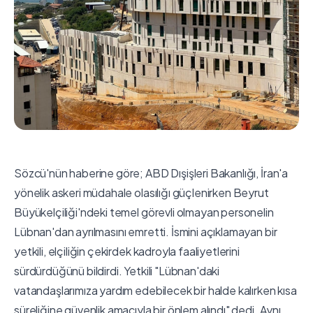
Sözcü'nün haberine göre; ABD Dışişleri Bakanlığı, İran'a
yönelik askeri müdahale olasılığı güçlenirken Beyrut
Büyükelçiliği'ndeki temel görevli olmayan personelin
Lübnan'dan ayrılmasını emretti. İsmini açıklamayan bir
yetkili, elçiliğin çekirdek kadroyla faaliyetlerini
sürdürdüğünü bildirdi. Yetkili "Lübnan'daki
vatandaşlarımıza yardım edebilecek bir halde kalırken kısa
süreliğine güvenlik amacıyla bir önlem alındı" dedi. Aynı