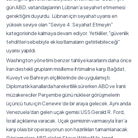
gün ABD, vatandaşlarının Lübnan'a seyahet etmemesi
gerektiğini duyurdu. Lübnan için seyahat uyarısı en
yüksek seviye olan "Seviye 4: Seyahat Etmeyin"
kategorisinde kalmaya devam ediyor. Yetkililer, "güvenlik
tehditleri sebebiyle ek kısıtlamaların getirilebileceği"
uyarısı yapıldı.
Washington yönetimi benzer tahliye kararlarını daha önce
İran destekli grupların misilleme ihtimaline karşı Bağdat,
Kuveyt ve Bahreyn elçiliklerinde de uygulamıştı.
Diplomatik kanallarda hareketlilik sürerken ABD ve İranlı
müzakereciler Perşembe günü nükleer görüşmelerin
üçüncü turu için Cenevre'de bir araya gelecek. Aynı anda
Venezuela'dan gelen uçak gemisi USS Gerald R. Ford,
İsrail açıklarına varacak. Uçak gemisinin varmasıyla İran'a
karşı olası bir operasyonun son hazırlıkları tamamlanacak.
Görüşmelere ABD elçileri Steve Witkoff ile Jared