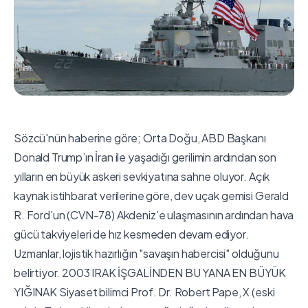
Sözcü'nün haberine göre; Orta Doğu, ABD Başkanı
Donald Trump’ın İran ile yaşadığı gerilimin ardından son
yılların en büyük askeri sevkiyatına sahne oluyor. Açık
kaynak istihbarat verilerine göre, dev uçak gemisi Gerald
R. Ford’un (CVN-78) Akdeniz’e ulaşmasının ardından hava
gücü takviyeleri de hız kesmeden devam ediyor.
Uzmanlar, lojistik hazırlığın "savaşın habercisi" olduğunu
belirtiyor. 2003 IRAK İŞGALİNDEN BU YANA EN BÜYÜK
YIĞINAK Siyaset bilimci Prof. Dr. Robert Pape, X (eski