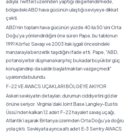
adıyla Twitter) üzerinden yaptığı değerlendirmede,
bölgedeki ABD hava gücünün ulaştığı seviyeye dikkat
çekti.
ABD’nin toplam hava gücünün yüzde 40 ila 50’sini Orta
Doğu’ya yönlendirdiğini öne süren Pape, bu tablonun
1991 Körfez Savaşı ve 2003 Irak işgali öncesindeki
manzarayla benzerlik taşıdığını ifade etti. Pape, "ABD,
potansiyel bir düşmana karşı hiç bu kadar büyük bir güç
konuşlandırıp da saldırı başlatmaktan vazgeçmedi"
uyarısında bulundu.
F-22 VE AWACS UÇAKLARI BÖLGEYE AKIYOR
Askeri sevkiyatın detayları, durumun ciddiyetini gözler
önüne seriyor. Virginia’daki Joint Base Langley-Eustis
Üssü’nden kalkan 12 adet F-22 hayalet savaş uçağı,
Atlantik’i aşarak Britanya üzerinden Orta Doğu’ya doğru
yola çıktı. Sevkiyata ayrıca altı adet E-3 Sentry AWACS