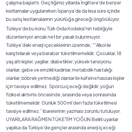
çalışma başlattı. Geçtiğimiz yıllarda İngiltere'de benzer
kısıtlamalar uygulanırken İspanya'da da kısa süre içinde
bu satış kısıtlamalarının yürürlüğe gireceği öngörülüyor.
Türkiye'de bu konu Türk Gıda Kodeksi'nin tebliğiyle
düzenleniyor ancak net bir yasak bulunmuyor.
Türkiye'deki enerji içeceklerinin üzerinde; "“Alkol ile
karıştırılarak veya beraber tüketilmemelidir. Çocuklar, 18
yaş altı kişiler, yaşlılar, diabetikler, yüksek tansiyonu
olanlar, gebe ve emzikli kadınlar, metabolik hastalığı
olanlar, böbrek yetmezliği olanlar ile kafeine hassas kişiler
için tavsiye edilmez. Sporcu içeceği değildir, yoğun
fiziksel aktivite öncesinde, sırasında veya sonrasında
tüketilmemelidir. Günlük 500 ml’den fazla tüketilmesi
tavsiye edilmez.” ibarelerinin yazması zorunlu tutuluyor.
UYARILARA RAĞMEN TÜKETİM YOĞUN Belirli uyarılar
yapılsa da Türkiye'de gençler arasında enerji içeceği