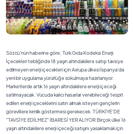
Sözcü'nün haberine göre; Türk Gıda Kodeksi Enerji
İçecekleri tebliğinde 18 yaşın altındakilere satışı tavsiye
edilmeyen enerji içecekleri için Avrupa ülkesi İspanya'da
yeni bir uygulama yürürlüğe sokulmaya hazırlanıyor.
Marketlerde artık 16 yaşın altındakilere enerji içeceği
satılmayacak. Vücuda kalıcı hasarlar verebileceği tespit
edilen enerji içeceklerini satın almak isteyen gençlerin
görevlilere kimlik göstermesi gerekecek. TÜRKİYE'DE
"TAVSİYE EDİLMEZ" İBARESİ YER ALIYOR Birçok ülke 16
yaşın altındakilere enerji içeceği satışını yasaklamak için