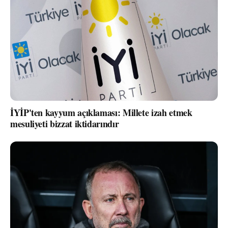
İYİP'ten kayyum açıklaması: Millete izah etmek
mesuliyeti bizzat iktidarındır