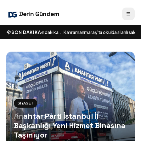
Derin Gündem
SON DAKIKA
Son dakika... Kahramanmaraş'ta okulda silahlı saldırı: C
SIYASET
Anahtar Parti İstanbul İl
Başkanlığı Yeni Hizmet Binasına
Taşınıyor