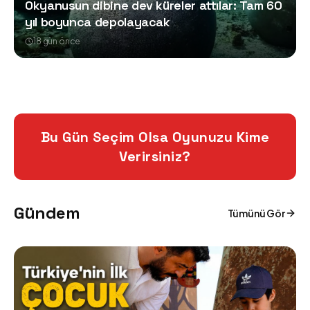
Okyanusun dibine dev küreler attılar: Tam 60
yıl boyunca depolayacak
18 gün önce
Bu Gün Seçim Olsa Oyunuzu Kime
Verirsiniz?
Gündem
Tümünü Gör